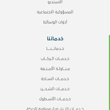
الاستديو
المسؤولية الاجتماعية
أدوات الوسائط
خدماتنا
خـدماتــنـــا
خـدمــات الـركــاب
مـنــاولـة الأمـتـعة
خـدمــات السـاحة
خـدمــات الشـحــن
خـدمــات الأسـطول
خـدمــات التـشـغيل ومراقبة الحركة