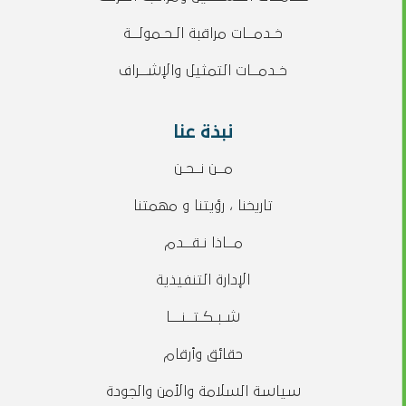
خـدمــات مراقبة الـحـمولــة
خـدمــات التمثيل والإشــراف
نبذة عنا
مــن نــحـن
تاريخنا ، رؤيتنا و مهمتنا
مــاذا نـقــدم
الإدارة التنفيذية
شـبـكـتــنـــا
حقائق وأرقام
سياسة السلامة والأمن والجودة