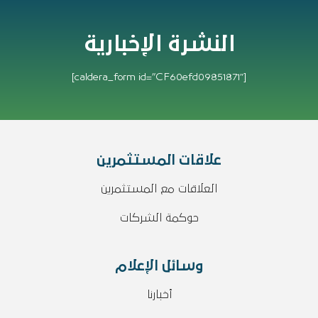
النشرة الإخبارية
[caldera_form id=”CF60efd09851871″]
علاقات المستثمرين
العلاقات مع المستثمرين
حوكمة الشركات
وسائل الإعلام
أخبارنا