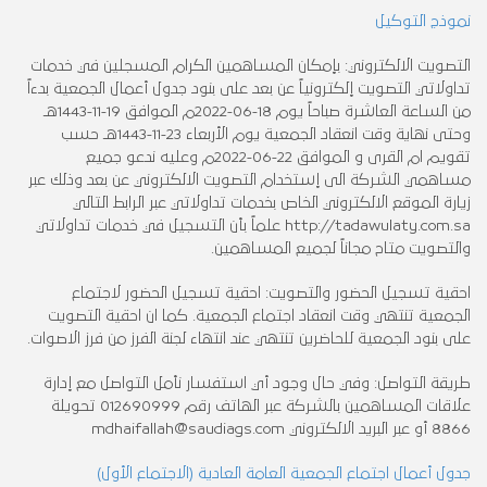
نموذج التوكيل
التصويت الالكتروني: بإمكان المساهمين الكرام المسجلين في خدمات
تداولاتي التصويت إلكترونياً عن بعد على بنود جدول أعمال الجمعية بدءاً
من الساعة العاشرة صباحاً يوم 18-06-2022م الموافق 19-11-1443هـ
وحتى نهاية وقت انعقاد الجمعية يوم الأربعاء 23-11-1443هـ حسب
تقويم ام القرى و الموافق 22-06-2022م وعليه ندعو جميع
مساهمي الشركة الى إستخدام التصويت الالكتروني عن بعد وذلك عبر
زيارة الموقع الالكتروني الخاص بخدمات تداولاتي عبر الرابط التالي
http://tadawulaty.com.sa علماً بأن التسجيل في خدمات تداولاتي
والتصويت متاح مجاناً لجميع المساهمين.
احقية تسجيل الحضور والتصويت: احقية تسجيل الحضور لاجتماع
الجمعية تنتهي وقت انعقاد اجتماع الجمعية. كما ان احقية التصويت
على بنود الجمعية للحاضرين تنتهي عند انتهاء لجنة الفرز من فرز الاصوات.
طريقة التواصل: وفي حال وجود أي استفسار نأمل التواصل مع إدارة
علاقات المساهمين بالشركة عبر الهاتف رقم 012690999 تحويلة
8866 أو عبر البريد الالكتروني mdhaifallah@saudiags.com
جدول أعمال اجتماع الجمعية العامة العادية (الاجتماع الأول)