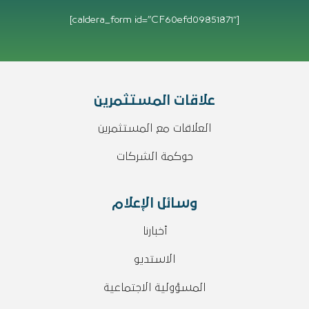
[caldera_form id=”CF60efd09851871″]
علاقات المستثمرين
العلاقات مع المستثمرين
حوكمة الشركات
وسائل الإعلام
أخبارنا
الاستديو
المسؤولية الاجتماعية