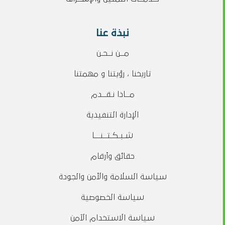
نبذة عنا
مــن نــحـن
تاريخنا ، رؤيتنا و مهمتنا
مــاذا نـقــدم
الإدارة التنفيذية
شـبـكـتــنـــا
حقائق وأرقام
سياسة السلامة والأمن والجودة
سياسة الخصوصية
سياسة الاستخدام الآمن