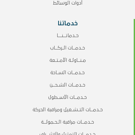
أدوات الوسائط
خدماتنا
خـدماتــنـــا
خـدمــات الـركــاب
مـنــاولـة الأمـتـعة
خـدمــات السـاحة
خـدمــات الشـحــن
خـدمــات الأسـطول
خـدمــات التـشـغيل ومراقبة الحركة
خـدمــات مراقبة الـحـمولــة
خـدمــات التمثيل والإشــراف