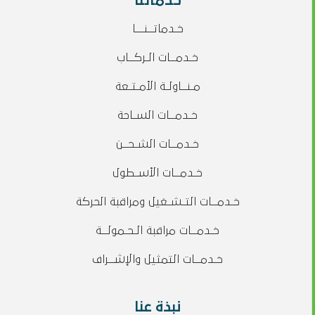
خدماتنا
خـدماتــنـــا
خـدمــات الـركــاب
مـنــاولـة الأمـتـعة
خـدمــات السـاحة
خـدمــات الشـحــن
خـدمــات الأسـطول
خـدمــات التـشـغيل ومراقبة الحركة
خـدمــات مراقبة الـحـمولــة
خـدمــات التمثيل والإشــراف
نبذة عنا