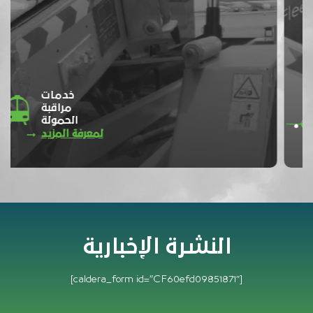
خدمات
مراقبة
الحمولة
لمعرفة المزيد
النشرة الإخبارية
[caldera_form id=”CF60efd09851871″]