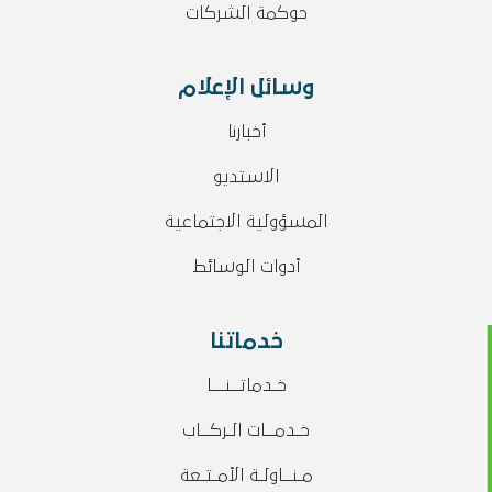
حوكمة الشركات
وسائل الإعلام
أخبارنا
الاستديو
المسؤولية الاجتماعية
أدوات الوسائط
خدماتنا
خـدماتــنـــا
خـدمــات الـركــاب
مـنــاولـة الأمـتـعة