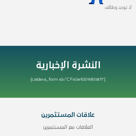
لا توجد وظائف.
النشرة الإخبارية
[caldera_form id=”CF60efd09851871″]
علاقات المستثمرين
العلاقات مع المستثمرين