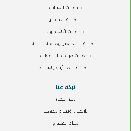
خـدمــات السـاحة
خـدمــات الشـحــن
خـدمــات الأسـطول
خـدمــات التـشـغيل ومراقبة الحركة
خـدمــات مراقبة الـحـمولــة
خـدمــات التمثيل والإشــراف
نبذة عنا
مــن نــحـن
تاريخنا ، رؤيتنا و مهمتنا
مــاذا نـقــدم