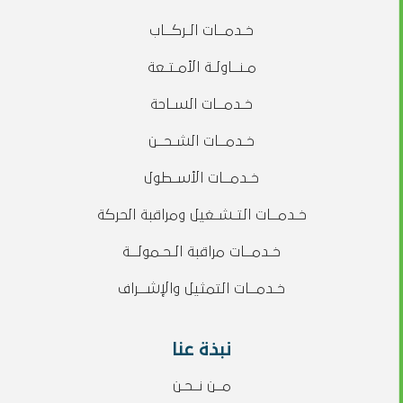
خـدمــات الـركــاب
مـنــاولـة الأمـتـعة
خـدمــات السـاحة
خـدمــات الشـحــن
خـدمــات الأسـطول
خـدمــات التـشـغيل ومراقبة الحركة
خـدمــات مراقبة الـحـمولــة
خـدمــات التمثيل والإشــراف
نبذة عنا
مــن نــحـن