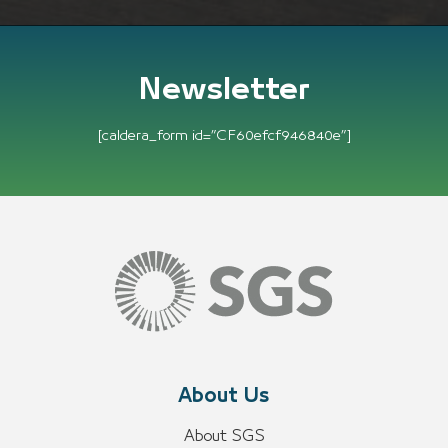
Newsletter
[caldera_form id=”CF60efcf946840e”]
About Us
About SGS