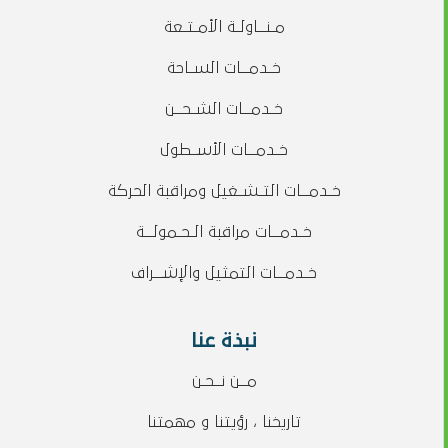
مـنــاولـة الأمـتـعة
خـدمــات السـاحة
خـدمــات الشـحــن
خـدمــات الأسـطول
خـدمــات التـشـغيل ومراقبة الحركة
خـدمــات مراقبة الـحـمولــة
خـدمــات التمثيل والإشــراف
نبذة عنا
مــن نــحـن
تاريخنا ، رؤيتنا و مهمتنا