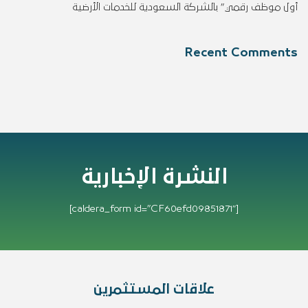
أول موظف رقمي” بالشركة السعودية للخدمات الأرضية
Recent Comments
النشرة الإخبارية
[caldera_form id=”CF60efd09851871″]
علاقات المستثمرين