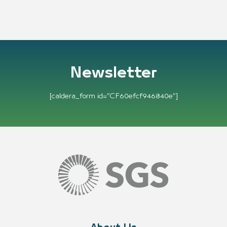
Newsletter
[caldera_form id=”CF60efcf946840e”]