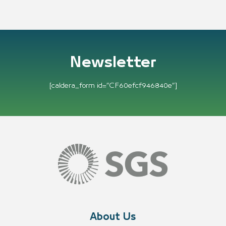
Newsletter
[caldera_form id=”CF60efcf946840e”]
About Us