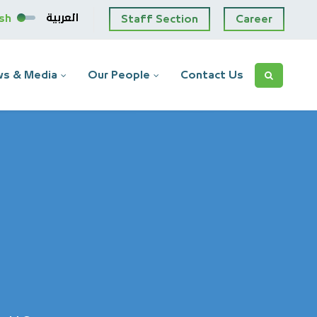
العربية
ish
Staff Section
Career
s & Media
Our People
Contact Us