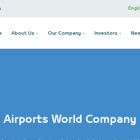
Engl
m
e
About Us
Our Company
Investors
New
Airports World Company