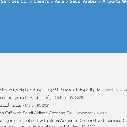
 Services Co.
>
Clients
>
Asia
>
Saudi Arabia
>
Airports W
إعلان الشركة السعودية للخدمات الأرضية عن توقيع تجديد العقد مع شركة طيران ناس لتقديم خدمات المناولة الأرضية.
- April 16, 202
وقّعت الشركة السعودية للخدمات
- October 13, 2025
تقديم الخدما
- March 10, 2021
n Off with Saudi Airlines Catering Co.
- November 28, 2021
 signs of a contract with Bupa Arabia for Cooperative Insurance 
es and their families (related party)
- June 30, 2022