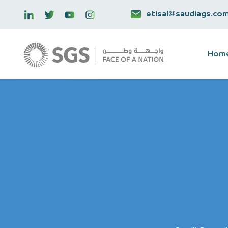
etisal@saudiags.co
Hom