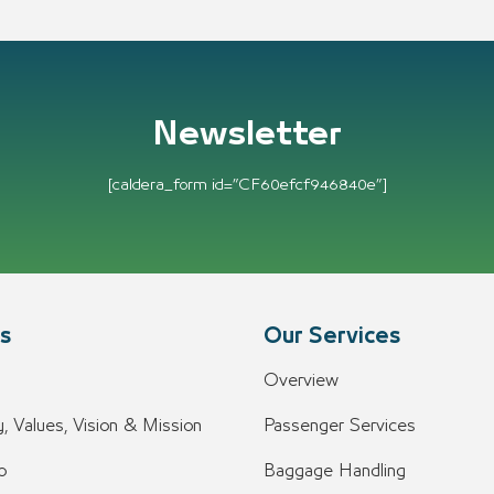
Newsletter
[caldera_form id=”CF60efcf946840e”]
s
Our Services
Overview
, Values, Vision & Mission
Passenger Services
o
Baggage Handling