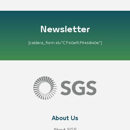
Newsletter
[caldera_form id=”CF60efcf946840e”]
About Us