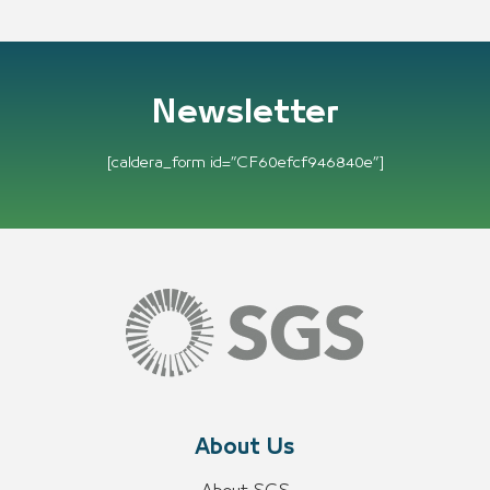
Newsletter
[caldera_form id=”CF60efcf946840e”]
About Us