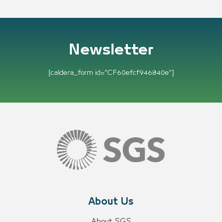
Newsletter
[caldera_form id=”CF60efcf946840e”]
About Us
About SGS