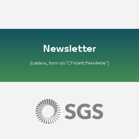
Newsletter
[caldera_form id=”CF60efcf946840e”]