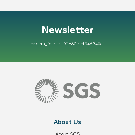
Newsletter
[caldera_form id=”CF60efcf946840e”]
About Us
About SGS