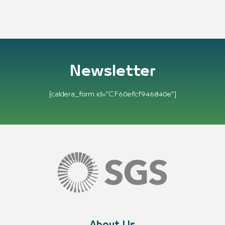
Newsletter
[caldera_form id=”CF60efcf946840e”]