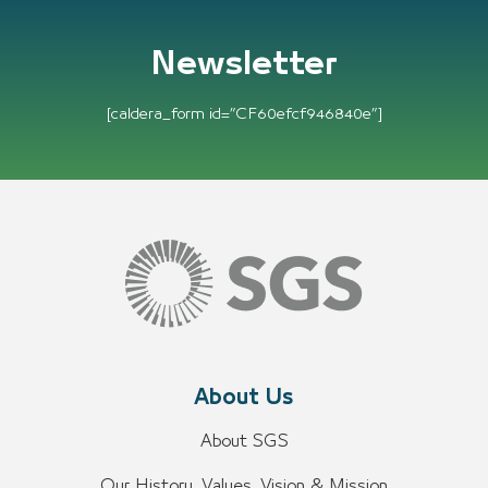
Newsletter
[caldera_form id=”CF60efcf946840e”]
About Us
About SGS
Our History, Values, Vision & Mission