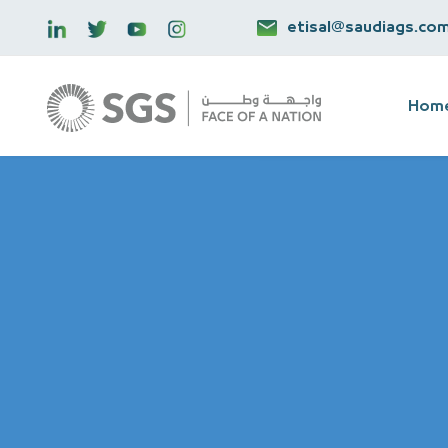
etisal@saudiags.co
Hom