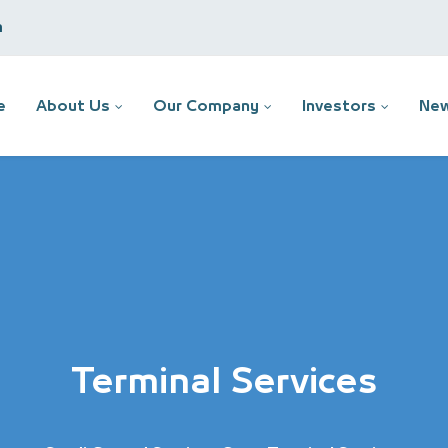
m
e
About Us
Our Company
Investors
New
Terminal Services