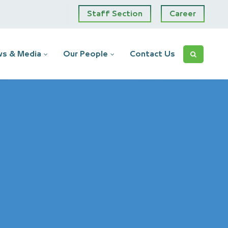
Staff Section
Career
s & Media
Our People
Contact Us