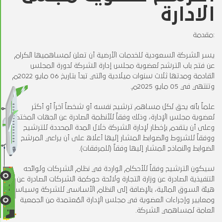
الادارة
مقدمة:
يسر الشركة السعودية للخدمات الأرضية أن تعلن لمساهميها الكرام
عن فتح باب الترشح لعضوية مجلس إدارة الشركة لدورة المجلس
القادمة ومدتها ثلاث سنوات ميلادية والتي تبدأ بتاريخ 06 مايو 2022م
وتنتهي في 05 مايو 2025م.
علماً بأنه يحق لكل مساهم ترشيح نفسه أو شخصاً آخراً أو أكثر
لعضوية مجلس الإدارة، وذلك وفقاً للأنظمة الصادرة عن الجهات المختصة
وعلى أن يتقدم بإخطار لإدارة الشركة خلال المدة المحددة للترشيح
ووفقاً للشروط والضوابط المشار إليها أعلاه على أن يراعي المرشح
الضوابط والنماذج المشار إليها وفقاً (للمرفقات).
سيكون الترشيح وفقاً للأحكام الواردة في نظام الشركات ولوائحه
التنفيذية الصادرة عن وزارة التجارة ولائحة حوكمة الشركات الصادرة عن
هيئة السوق المالية، بالإضافة إلى النظام الأساسي للشركة وسياسات
ومعايير وإجراءات العضوية في مجلس الإدارة المُعتمدة من الجمعية
العامة لمساهمي الشركة.