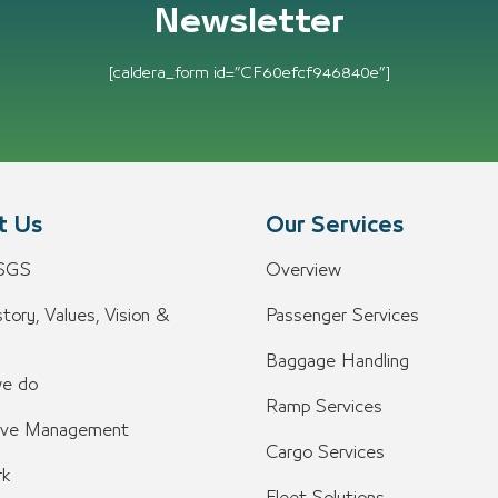
Newsletter
[caldera_form id=”CF60efcf946840e”]
t Us
Our Services
 SGS
Overview
tory, Values, Vision &
Passenger Services
n
Baggage Handling
e do
Ramp Services
ive Management
Cargo Services
k