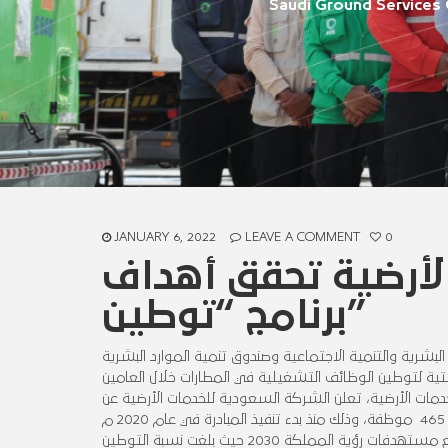
Saudi Ground Services 
JANUARY 6, 2022
LEAVE A COMMENT
0
لأرضية تحقق أهداف
برنامج “توطين”
لبشرية والتنمية الاجتماعية وصندوق تنمية الموارد البشرية
ستية لتوطين الوظائف التشغيلية في المطارات خلال العامين
دمات الأرضية، تعلن الشركة السعودية للخدمات الأرضية عن
تمكنها من توظيف 1095 موظف سعودي تحت مظلة برنامج “توطين”، من بينهم 465 موظفة، وذلك منذ بدء تنفيذ المبادرة في عام 2020 م
وحتى نهاية عام 2021 م، بهدف رفع معدل التوطين في قطاع النقل الجوي وتماشيًا مع مستهدفات رؤية المملكة 2030 حيث بلغت نسبة التوطين