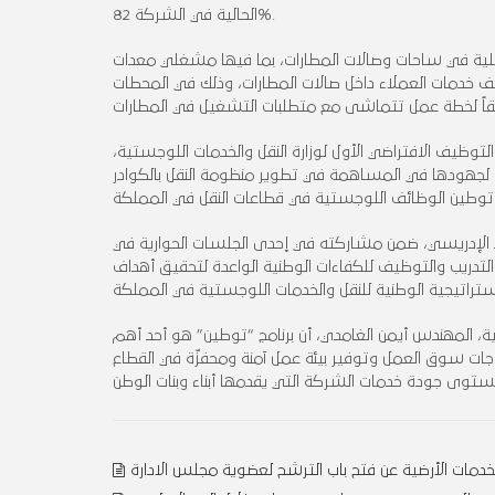
الحالية في الشركة 82%.
لية في ساحات وصالات المطارات، بما فيها مشغلي معدات
ائف خدمات العملاء داخل صالات المطارات، وذلك في المحطات
وظيف الافتراضي الأول لوزارة النقل والخدمات اللوجستية،
سًا لجهودها في المساهمة في تطوير منظومة النقل بالكوادر
ئد الإدريسي، ضمن مشاركته في إحدى الجلسات الحوارية في
ريب والتوظيف للكفاءات الوطنية الواعدة لتحقيق أهداف
ية، المهندس أيمن الغامدي، أن برنامج “توطين” هو أحد أهم
اجات سوق العمل وتوفير بيئة عمل آمنة ومحفزّة في القطاع
دمات الأرضية عن فتح باب الترشح لعضوية مجلس الادارة