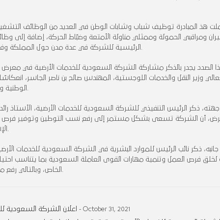
ت هذ المبادرة توظيف شباب وشابات الوطن في العديد من الوظائف التشغي
يران ومراقبي الحمولة وممثلي مناولة الأمتعة وضبّاط الحركة، إضافة إلى وظ
الرئيسية للشركة في عدة مدن حول المملكة وفقاً لخطة عمل تتماشى مع متطلبات التشغيل في المطارات.
 الصدد يجدر بالذكر مشاركة الشركة السعودية للخدمات الأرضية في معرض الت
عالي وزير النقل والخدمات اللوجستية، المهندس صالح بن ناصر الجاسر، انعكا
الوطنية وتوطين الوظائف اللوجستية في قطاعات النقل في المملكة.
هته، ذكر الرئيس التنفيذي للشركة السعودية للخدمات الأرضية، الأستاذ را
رض، أن الشركة تسعى بشكل مستمر إلى رفع نسب التوطين وتوفير فرص التد
الإستراتيجية الوطنية للنقل والخدمات اللوجستية في المملكة.
انبه، ذكر نائب الرئيس للموارد البشرية في الشركة السعودية للخدمات الأرض
ت لخلق فرص العمل وتنمية مهارات القوى العاملة السعودية بما يتناسب احتي
الخاص، وبالتالي رفع مستوى جودة خدمات الشركة التي يقدمها أبناء وبنات الوطن.
اعلان الشركة السعودية للخ
- October 31, 2021