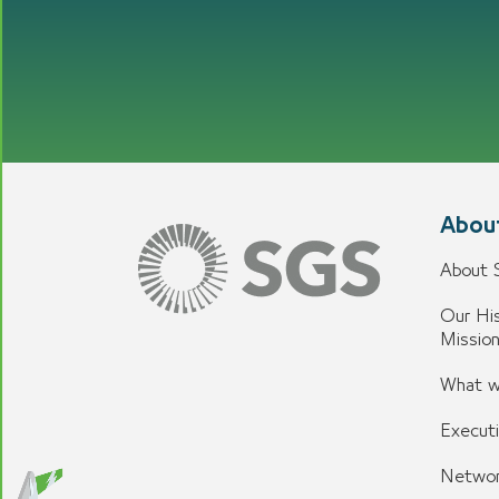
Abou
About
Our His
Missio
What w
Execut
Networ