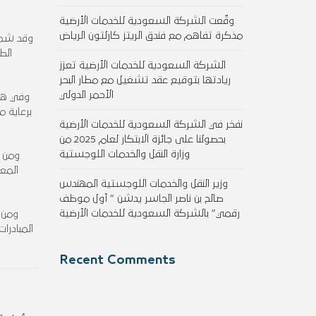
وقّعت الشركة السعودية للخدمات الأرضية
مذكرة تفاهم مع فندق الريتز كارلتون الرياض
وقد شمل
الط
الشركة السعودية للخدمات الأرضية تعزز
ريادتها بتوقيع عقد تشغيل مع مطار البحر
الأحمر الدولي
وفي هذا
برعاية م
نفخر في الشركة السعودية للخدمات الأرضية
بحصولنا على جائزة الابتكار لعام 2025 من
وزارة النقل والخدمات اللوجستية
ومن ج
المع
وزير النقل والخدمات اللوجستية المهندس
صالح بن ناصر الجاسر يدشن ” أول موظف
رقمي” بالشركة السعودية للخدمات الأرضية
ومن ج
المبادرا
Recent Comments