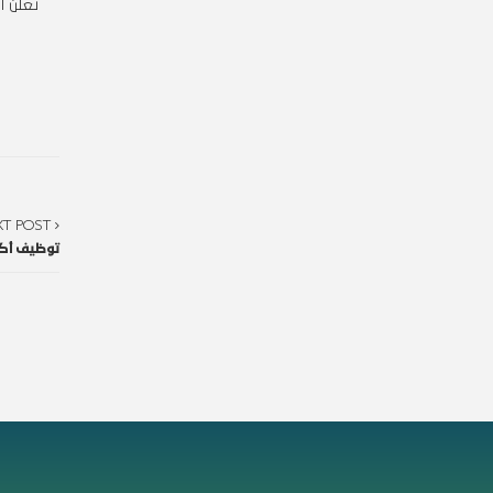
1
XT POST
توظيف أكث