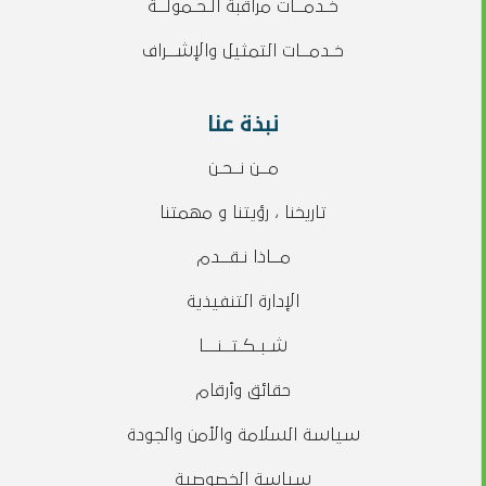
خـدمــات مراقبة الـحـمولــة
خـدمــات التمثيل والإشــراف
نبذة عنا
مــن نــحـن
تاريخنا ، رؤيتنا و مهمتنا
مــاذا نـقــدم
الإدارة التنفيذية
شـبـكـتــنـــا
حقائق وأرقام
سياسة السلامة والأمن والجودة
سياسة الخصوصية