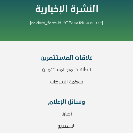
النشرة الإخبارية
[caldera_form id=”CF60efd09851871″]
علاقات المستثمرين
العلاقات مع المستثمرين
حوكمة الشركات
وسائل الإعلام
أخبارنا
الاستديو