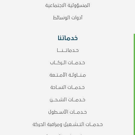
المسؤولية الاجتماعية
أدوات الوسائط
خدماتنا
خـدماتــنـــا
خـدمــات الـركــاب
مـنــاولـة الأمـتـعة
خـدمــات السـاحة
خـدمــات الشـحــن
خـدمــات الأسـطول
خـدمــات التـشـغيل ومراقبة الحركة