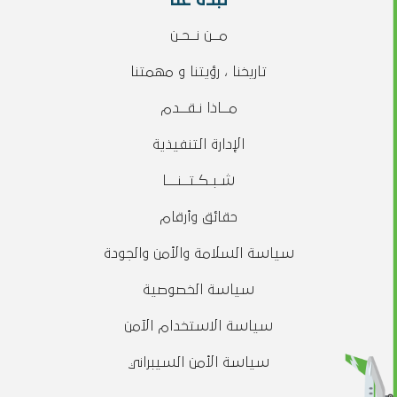
نبذة عنا
مــن نــحـن
تاريخنا ، رؤيتنا و مهمتنا
مــاذا نـقــدم
الإدارة التنفيذية
شـبـكـتــنـــا
حقائق وأرقام
سياسة السلامة والأمن والجودة
سياسة الخصوصية
سياسة الاستخدام الآمن
سياسة الأمن السيبراني