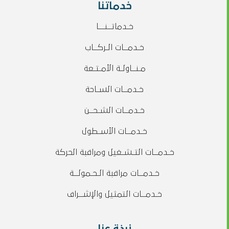
خدماتنا
خـدماتــنـــا
خـدمــات الـركــاب
مـنــاولـة الأمـتـعة
خـدمــات السـاحة
خـدمــات الشـحــن
خـدمــات الأسـطول
خـدمــات التـشـغيل ومراقبة الحركة
خـدمــات مراقبة الـحـمولــة
خـدمــات التمثيل والإشــراف