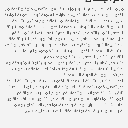
من منطلق الحرص على تطوير مزايا بيئة العمل وتقديم حزمة متنوعة من
الخدمات لمنسوبيها وعائلاتهم، ولإداراكها أهمية توفير الحماية المادية
لهم ضد أحداث الحياة غير المتوقعة بما يتوافق مع أحكام الشريعة
الإسلامية، وقعت الشركة السعودية للخدمات الأرضية عقدًا مع شركة
الراجحي للتأمين التعاوني (تكافل الراجحي) لتوفير تغطية تأمينية في
حال الوفاة أو العجز الكلي الدائم (لا سمح الله) لموظفي الشركة وفقًا
للأحكام والشروط المتفق عليها، وذلك بحضور الرئيس التنفيذي المكلف
للشركة السعودية للخدمات الأرضية، الأستاذ محمد مازي، والرئيس
التنفيذي لتكافل الراجحي، الأستاذ محمود دحولي.
وتسعى تكافل الراجحي إلى توفير خدمات وحلول تأمينية متوافقة مع
أحكام الشريعة الإسلامية لتلبية مختلف احتياجات وتوقعات عملائها
في أنحاء المملكة العربية السعودية.
الجدير بالذكر أن الشركة السعودية للخدمات الأرضية هي الشركة الرائدة
في تقديم خدمات نوعية لقطاع المناولة الأرضية وحلول المطارات. حيث
تُقدّم الشركة خدماتها المتنوعة، في جميع المطارات العاملة في
المملكة، لما يقارب 100 مليون مسافر على أكثر من 700 ألف رحلة من
رحلات شركات الطيران المحلية والدولية، بما في ذلك التعامل مع ما
يقارب 110 ملايين قطعة أمتعة، وفقًا للإحصاءات عام 2019م.