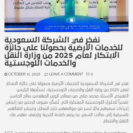
نفخر في الشركة السعودية
للخدمات الأرضية بحصولنا على جائزة
الابتكار لعام 2025 من وزارة النقل
والخدمات اللوجستية
OCTOBER 13, 2025
LEAVE A COMMENT
0
نفخر في الشركة السعودية للخدمات الأرضية بحصولنا على جائزة الابتكار
لعام 2025 من وزارة النقل والخدمات اللوجستية، تسلّمها الرئيس
التنفيذي الأستاذ محمد مازي من معالي الوزير المهندس صالح الجاسر،
تقديراً للحلول اللوجستية المبتكرة التي تُمكّن ضيوف الرحمن من إتمام
إجراءات سفرهم بكل يُسر من مواقعهم خارج المطار، وتيسّر انتقالهم
بانسيابية إلى صالات السفر، ما يرفع كفاءة التجربة ويُخفف عنهم عناء
التنقل والانتظار