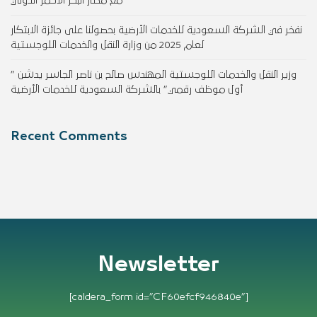
مع مطار البحر الأحمر الدولي
نفخر في الشركة السعودية للخدمات الأرضية بحصولنا على جائزة الابتكار
لعام 2025 من وزارة النقل والخدمات اللوجستية
وزير النقل والخدمات اللوجستية المهندس صالح بن ناصر الجاسر يدشن ”
أول موظف رقمي” بالشركة السعودية للخدمات الأرضية
Recent Comments
Newsletter
[caldera_form id=”CF60efcf946840e”]