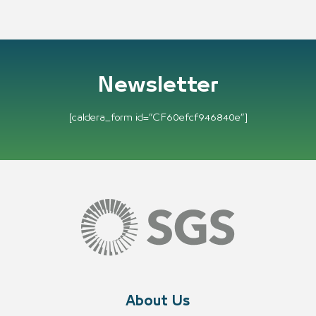
Newsletter
[caldera_form id=”CF60efcf946840e”]
About Us