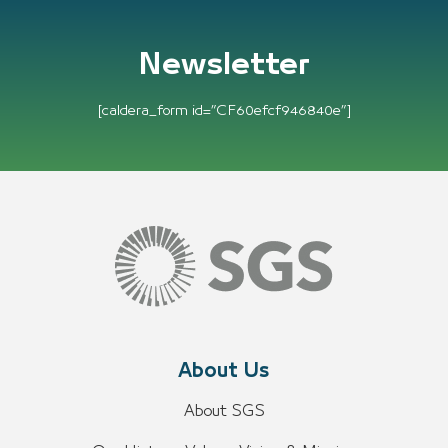
Newsletter
[caldera_form id=”CF60efcf946840e”]
About Us
About SGS