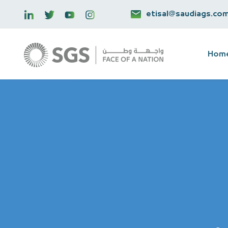
etisal@saudiags.co
Hom