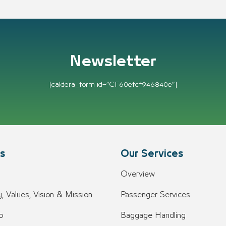
Newsletter
[caldera_form id=”CF60efcf946840e”]
s
Our Services
Overview
, Values, Vision & Mission
Passenger Services
o
Baggage Handling