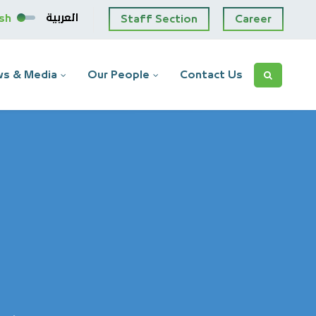
العربية
ish
Staff Section
Career
s & Media
Our People
Contact Us