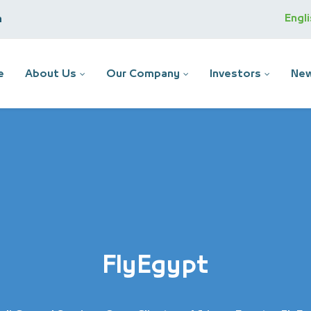
Engl
m
e
About Us
Our Company
Investors
New
FlyEgypt