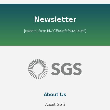
Newsletter
[caldera_form id=”CF60efcf946840e”]
About Us
About SGS