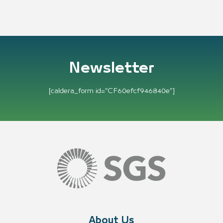
Newsletter
[caldera_form id=”CF60efcf946840e”]
About Us