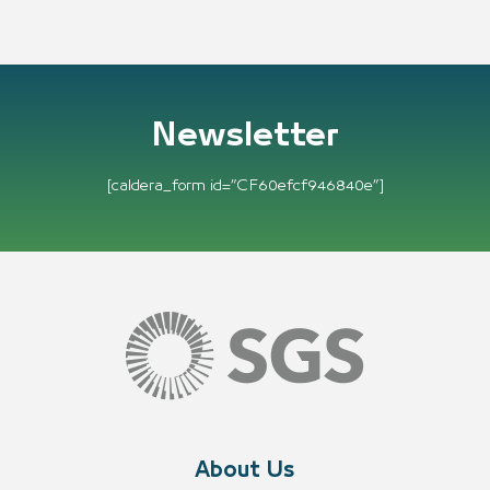
Newsletter
[caldera_form id=”CF60efcf946840e”]
About Us