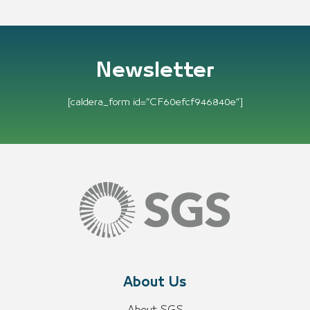
Newsletter
[caldera_form id=”CF60efcf946840e”]
About Us