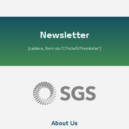
Newsletter
[caldera_form id=”CF60efcf946840e”]
About Us