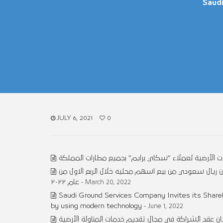
Saudi
JULY 6, 2021
0
ت الأرضية لعملاء “سكاي برايم” بجميع مطارات المملكة
 السعودية للخدمات الأرضية عن تحقيق ربحا صافيا مقداره ٢٣.٦٧ مليون ريال سعودي من بيع اسهم محليه خلال الربع الاول من
عام ٢٠٢٢
- March 20, 2022
Saudi Ground Services Company Invites its Share
by using modern technology
- June 1, 2022
 عقد الشراكة في مجال تقديم خدمات المناولة الأرضية