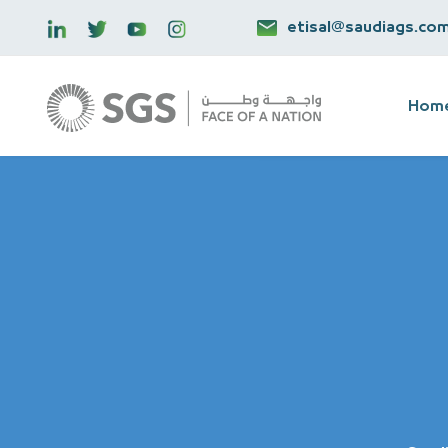
etisal@saudiags.co
Hom