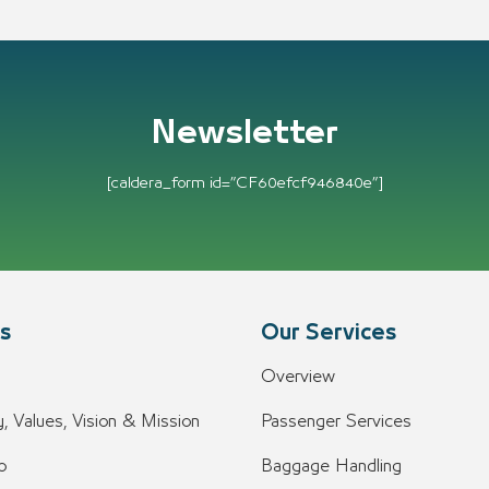
Newsletter
[caldera_form id=”CF60efcf946840e”]
s
Our Services
Overview
, Values, Vision & Mission
Passenger Services
o
Baggage Handling