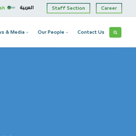
العربية
ish
Staff Section
Career
s & Media
Our People
Contact Us