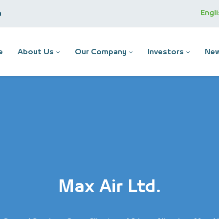
Engl
m
e
About Us
Our Company
Investors
New
Max Air Ltd.