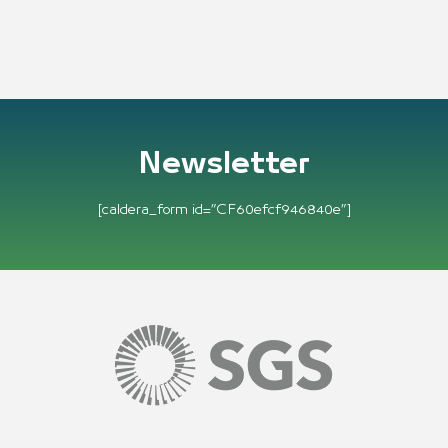
Newsletter
[caldera_form id=”CF60efcf946840e”]