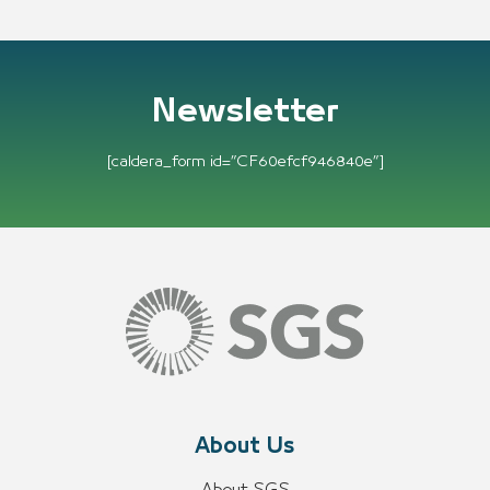
Newsletter
[caldera_form id=”CF60efcf946840e”]
About Us