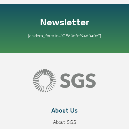
Newsletter
[caldera_form id=”CF60efcf946840e”]
About Us
About SGS