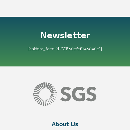
Newsletter
[caldera_form id=”CF60efcf946840e”]
About Us