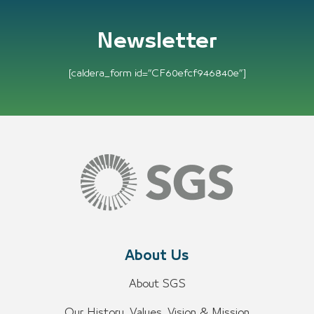
Newsletter
[caldera_form id=”CF60efcf946840e”]
About Us
About SGS
Our History, Values, Vision & Mission