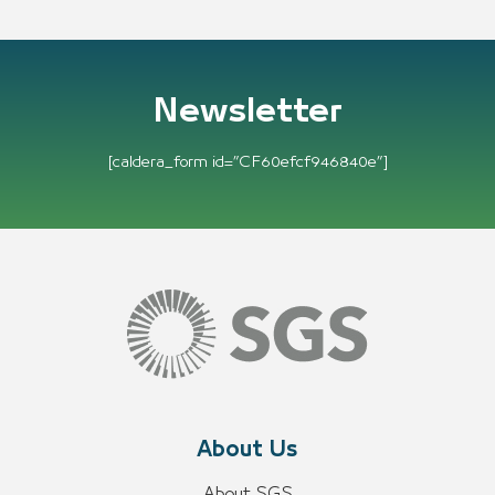
Newsletter
[caldera_form id=”CF60efcf946840e”]
About Us
About SGS