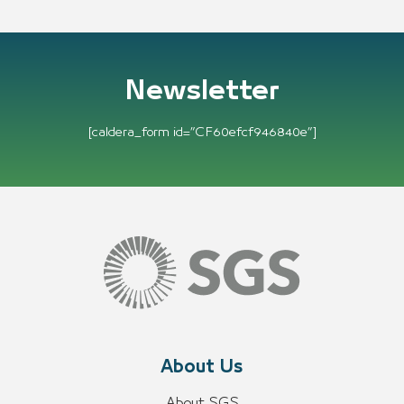
Newsletter
[caldera_form id=”CF60efcf946840e”]
About Us
About SGS