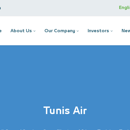
Engl
m
e
About Us
Our Company
Investors
New
Tunis Air