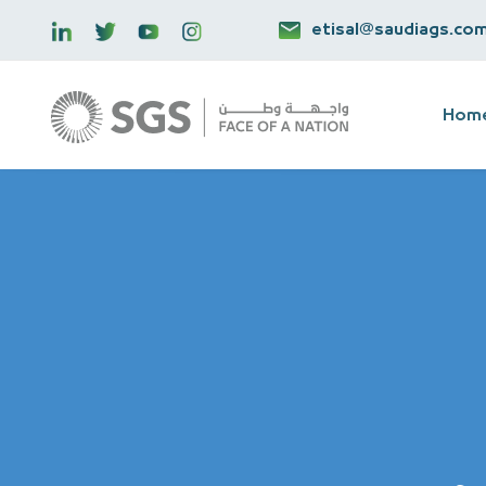
etisal@saudiags.co
Hom