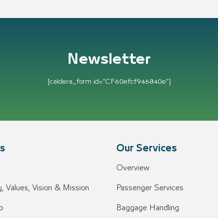
Newsletter
[caldera_form id=”CF60efcf946840e”]
s
Our Services
Overview
, Values, Vision & Mission
Passenger Services
o
Baggage Handling