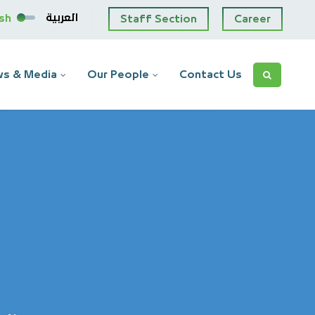
العربية
ish
Staff Section
Career
s & Media
Our People
Contact Us