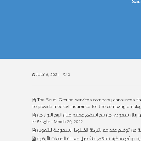
Sau
JULY 6, 2021
0
The Saudi Ground services company announces the
to provide medical insurance for the company employe
 السعودية للخدمات الأرضية عن تحقيق ربحا صافيا مقداره ٢٣.٦٧ مليون ريال سعودي من بيع اسهم محليه خلال الربع الاول من
عام ٢٠٢٢
- March 20, 2022
ضية عن توقيع عقد مع شركة الخطوط السعودية للتموين
ضية توقِّع مذكرة تفاهم لتشغيل معدات الخدمات الأرضية