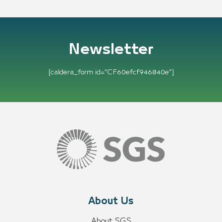
Newsletter
[caldera_form id=”CF60efcf946840e”]
About Us
About SGS