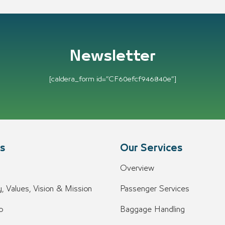
Newsletter
[caldera_form id=”CF60efcf946840e”]
s
Our Services
Overview
, Values, Vision & Mission
Passenger Services
o
Baggage Handling