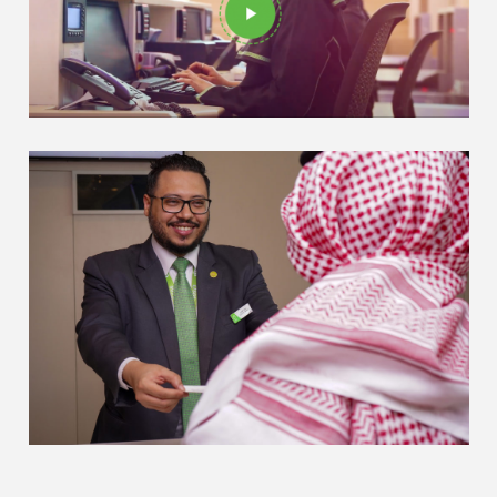
Saudi Ground Services – Face of a
Nation
Terminal Services
images • images