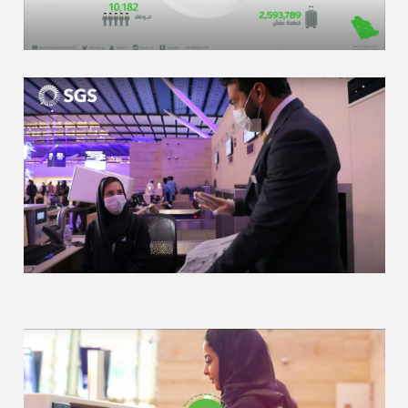
Your safety is always our priority
عودًا حميدًا
Video • Video • Video • Video • Video • Video • Video • Video •
Video • Video • Video