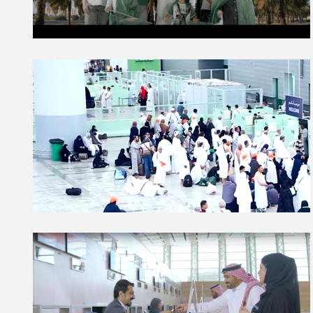
Welcoming all Pilgrims and
wishing them Hajj Mubarak