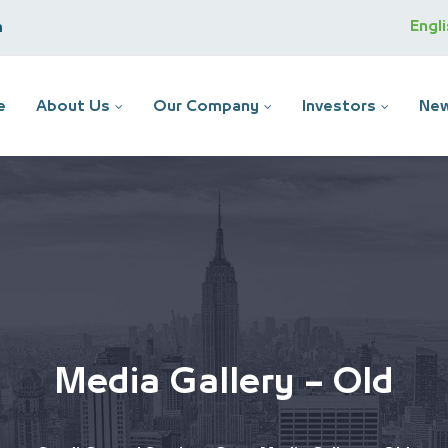
Engl
m
e
About Us
Our Company
Investors
New
Media Gallery – Old