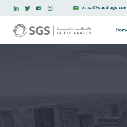
etisal@saudiags.co
Hom