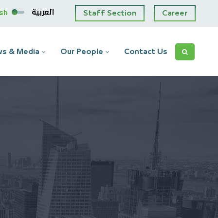
العربية
ish
Staff Section
Career
s & Media
Our People
Contact Us