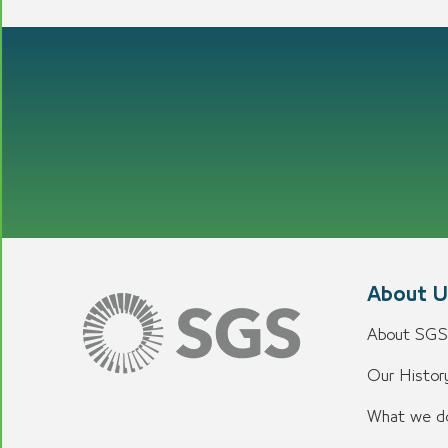
About U
About SGS
Our History
What we d